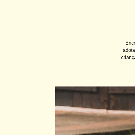
Enco
adota
crianç