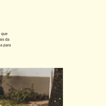
s que
ais da
ia para