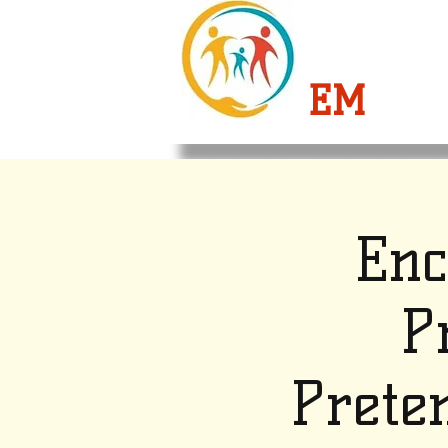
CRESC
EM
FAM
Enc
P
Prete