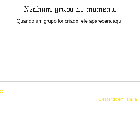
Nenhum grupo no momento
Quando um grupo for criado, ele aparecerá aqui.
ço:
© 2022 por crianças acolhidas no 
01-18
Criado por
Crescendo em Família
endência, 372 - Centro - Cep:
beirão Preto - SP