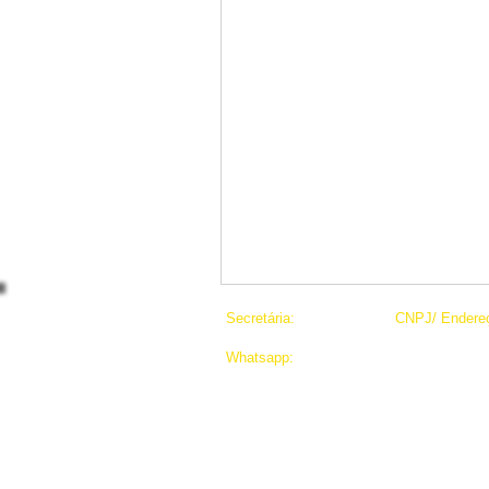
Secretária:
CNPJ/ Endere
016 3237-0464
06.927.000/00
Whatsapp:
Avenida: Indep
016 9 9334-7534
14010-210 - Ri